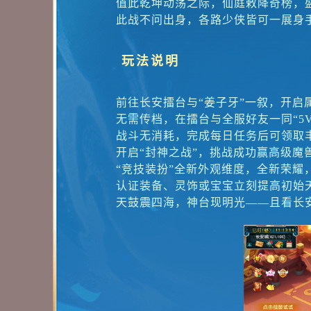
值此乾坤动荡之际，仙庭敕降奇榜，
此战不问出身，各路少侠皆可一展身
玩法说明
前往长安擂台与“姜子牙”一叙，开启
无需传档，在擂台与全服好友一同“5V
战斗无消耗，完成每日任务后可领取
开启“封神之战”，挑战成功赢高级魔
“竞技装扮”全新外观维度，全新荣耀
认证装备、灵饰或宝宝立刻提高初始
天鼓震四海，神台现明光——且看长