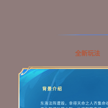
全新玩法
背景介绍
东海法阵遭毁，幸得天命之人齐集命