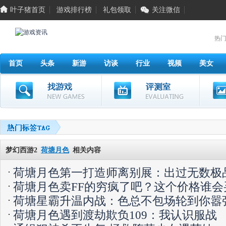
叶子猪首页
游戏排行榜
礼包领取
关注微信
热门
首页
头条
新游
访谈
行业
视频
美女
梦幻西游2
荷塘月色
相关内容
荷塘月色第一打造师离别展：出过无数极
荷塘月色卖FF的穷疯了吧？这个价格谁会
荷塘星霸升温内战：色总不包场轮到你嚣
荷塘月色遇到渡劫欺负109：我认识服战
找游戏
评测室
游戏美图