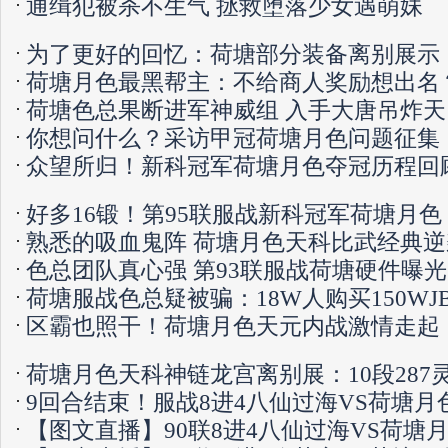
通缉犯被杀不生气 拯救堕落少女遇萌妹
为了更好的回忆：荷塘部分装备离别展示
荷塘月色最黑帮主：不给商人奖励想出名
荷塘色总果断进军神威组 入手大唐吊炸天
你想问什么？采访甲冠荷塘月色问题征集
众望所归！新科冠军荷塘月色夺冠历程回
好多16锻！第95联服战新科冠军荷塘月色
熟悉的吸血鬼阵 荷塘月色天科比武经典逆
色总团队真心强 第93联服战荷塘硬件曝光
荷塘服战色总疑被骗：18W人购买150WJ
区霸也照干！荷塘月色天元内战激情走起
荷塘月色天科神链龙宫离别展：10段287
9回合结束！服战8进4八仙过海VS荷塘月
【图文直播】90联8进4八仙过海VS荷塘