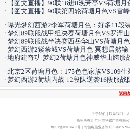
【图文直播】90联16进8晚芳亭VS荷塘月
【图文直播】90联第四轮荷塘月色VS雷
曝光梦幻西游2季军荷塘月色：好多11段
梦幻89联服战甲组决赛荷塘月色VS罗浮山
梦幻89联服战半决赛西岳华山VS荷塘月色
梦幻西游2紫禁城VS荷塘月色 冥想居然输
地府建奇功 梦幻2荷塘月色神威华山跨服
北京2区荷塘月色：175色色家族VS109生
梦幻西游2荷塘内战 12段队逆袭16段服战
返回
关于我们
|
联系我们
|
人
版权所有©
广州市利铭广告有限公
粤ICP备09126403号
|
增值电信业务许可：粤B2-2024