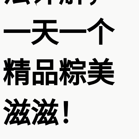
一天一个
精品粽美
滋滋！