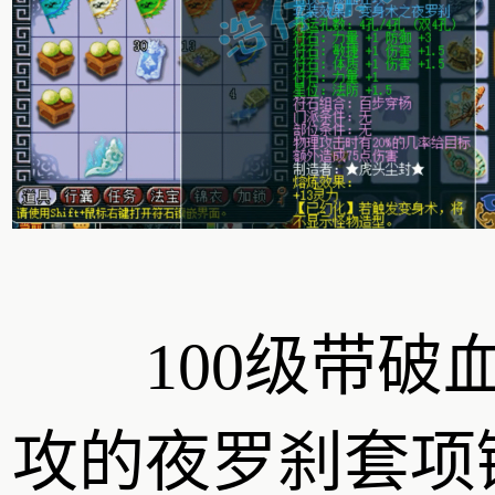
100级带破
攻的夜罗刹套项