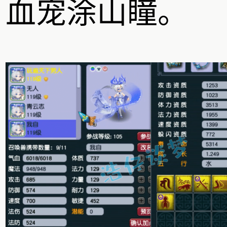
血宠涂山瞳。