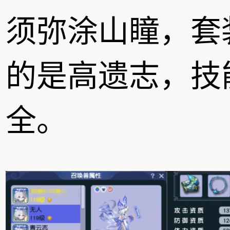
须弥涂山瞳，套
的是高遗志，技
全。