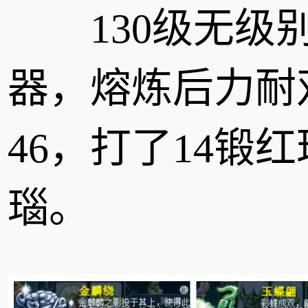
130级无级
器，熔炼后力耐
46，打了14锻红
瑙。