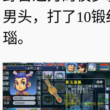
男头，打了10锻
瑙。