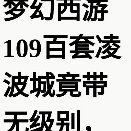
梦幻西游
109百套凌
波城竟带
无级别，