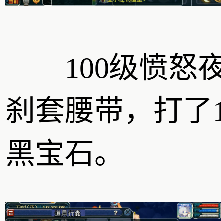
100级愤怒
刹套腰带，打了1
黑宝石。