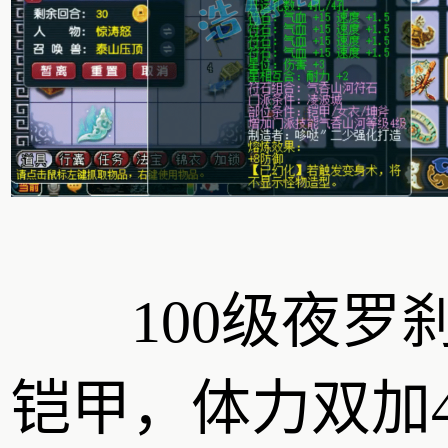
100级夜罗
铠甲，体力双加4