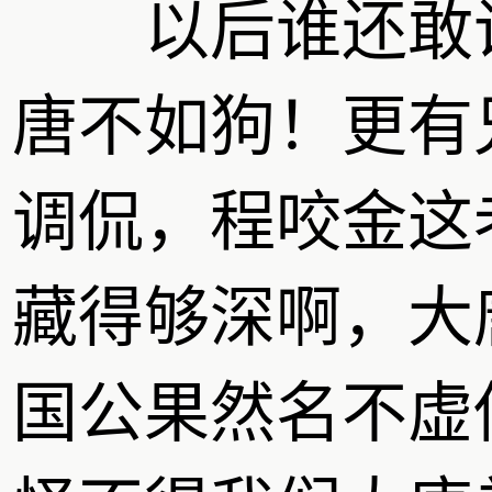
以后谁还敢
唐不如狗！更有
调侃，程咬金这
藏得够深啊，大
国公果然名不虚