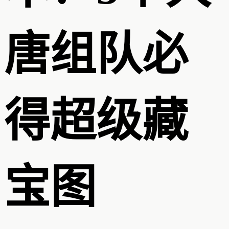
唐组队必
得超级藏
宝图