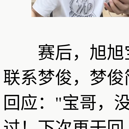
赛后，旭旭
联系梦俊，梦俊
回应："宝哥，
过！下次再干回