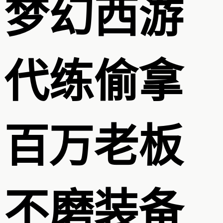
梦幻西游
代练偷拿
百万老板
不磨装备