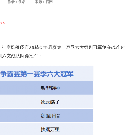
作者：佚名
来源：官网
>>
26年度群雄逐鹿X9精英争霸赛第一赛季六大组别冠军争夺战准时
列六支战队问鼎冠军：