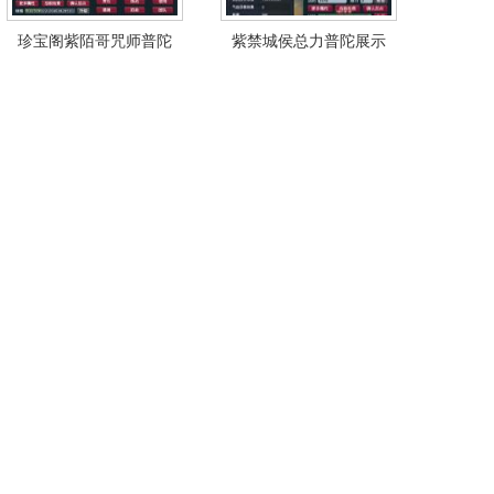
珍宝阁紫陌哥咒师普陀
紫禁城侯总力普陀展示