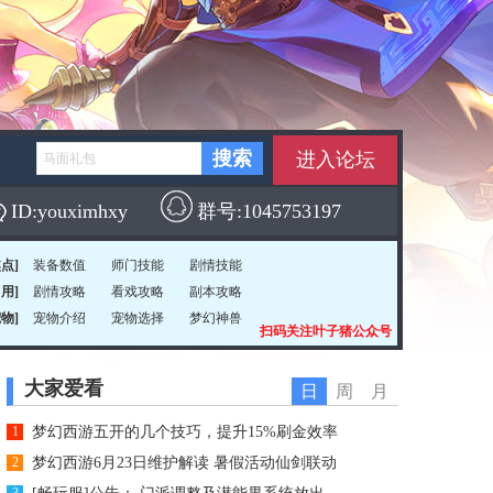
进入论坛
ID:youximhxy
群号:1045753197
焦点]
装备数值
师门技能
剧情技能
常用]
剧情攻略
看戏攻略
副本攻略
宠物]
宠物介绍
宠物选择
梦幻神兽
扫码关注叶子猪公众号
大家爱看
日
周
月
1
梦幻西游五开的几个技巧，提升15%刷金效率
2
梦幻西游6月23日维护解读 暑假活动仙剑联动