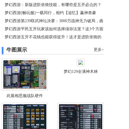
梦幻西游：新版进阶坐骑技能，有哪些是五开必点的？
级青鸾是对还是错？
梦幻西游[畅玩服]一载同行，相约【追忆】赢神兽豪
梦幻西游第239联武神坛决赛：3000万战神无力破局，曲
礼！
梦幻西游平民五开玩家该如何选择须弥法宠？这3个方面
阜孔庙拿下“三连冠”
梦幻西游五开不花钱也能获得提升！这才是进阶坐骑的
需重点关注
正确打开方式
牛图展示
更多+
梦幻129全满神木林
此最相思服战队硬件