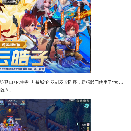
勒山+化生寺+九黎城”的双封双攻阵容，新精武门使用了“女儿
一阵容。