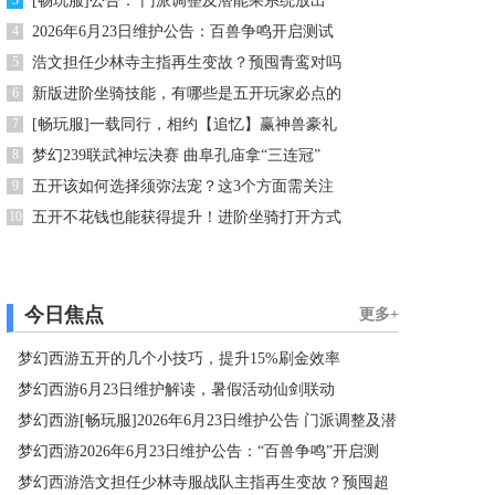
3
[畅玩服]公告： 门派调整及潜能果系统放出
4
2026年6月23日维护公告：百兽争鸣开启测试
5
浩文担任少林寺主指再生变故？预囤青鸾对吗
6
新版进阶坐骑技能，有哪些是五开玩家必点的
7
[畅玩服]一载同行，相约【追忆】赢神兽豪礼
8
梦幻239联武神坛决赛 曲阜孔庙拿“三连冠”
9
五开该如何选择须弥法宠？这3个方面需关注
10
五开不花钱也能获得提升！进阶坐骑打开方式
今日焦点
更多+
梦幻西游五开的几个小技巧，提升15%刷金效率
梦幻西游6月23日维护解读，暑假活动仙剑联动
梦幻西游[畅玩服]2026年6月23日维护公告 门派调整及潜
梦幻西游2026年6月23日维护公告：“百兽争鸣”开启测
能果系统放出
梦幻西游浩文担任少林寺服战队主指再生变故？预囤超
试！