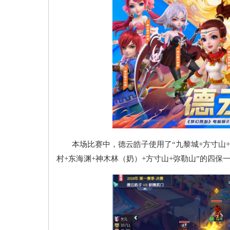
本场比赛中，德云皓子使用了“九黎城+方寸山+弥
村+东海渊+神木林（奶）+方寸山+弥勒山”的四保