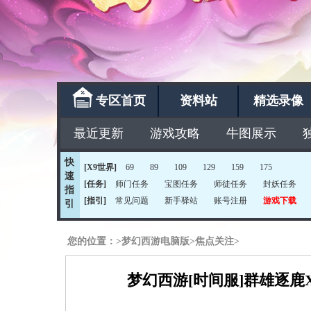
专区首页
资料站
精选录像
最近更新
游戏攻略
牛图展示
快
[X9世界]
69
89
109
129
159
175
速
[任务]
师门任务
宝图任务
师徒任务
封妖任务
指
[指引]
常见问题
新手驿站
账号注册
游戏下载
引
您的位置：
>
梦幻西游电脑版
>
焦点关注
>
梦幻西游[时间服]群雄逐