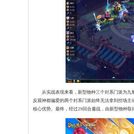
从实战表现来看，新型物种三个封系门派为九黎
反观神都偏爱的两个封系门派始终无法拿到控场主
核心优势。最终，经过29回合鏖战，由新型物种取