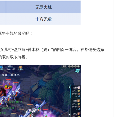
争夺战的盛况吧！
女儿村+盘丝洞+神木林（奶）”的四保一阵容。神都偏爱选择
”的双封双攻阵容。