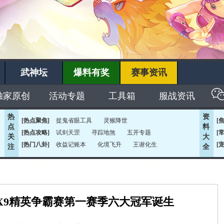
武神坛
爆料有奖
赛事资讯
独家原创
活动专题
工具箱
服战资讯
热
资
[热点聚焦]
捉鬼省眼工具
灵猴降世
[
点
料
[热点攻略]
试剑天罡
寻踪地煞
五开专题
[
关
大
[热门八卦]
收益记账本
化境飞升
王谢化生
[
注
全
鹿X9精英争霸赛第一赛季六大冠军诞生