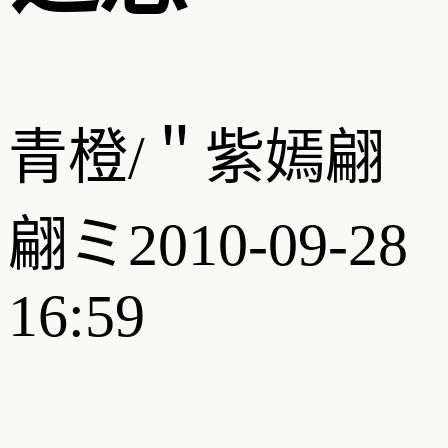
青橙/＂紫嫣翩
翩ミ
2010-09-28
16:59