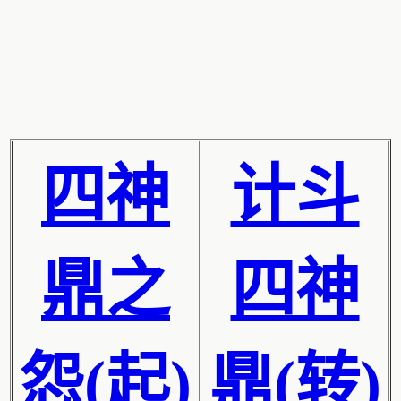
四神
计斗
鼎之
四神
怨(起)
鼎(转)