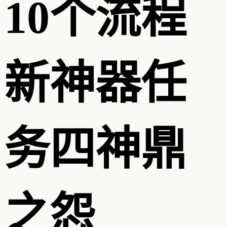
10个流程
新神器任
务四神鼎
之怨