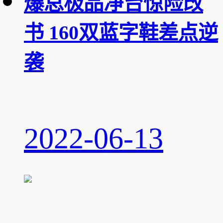
爆总极品净台惊险改
书 160双蓝字鞋差点逆
袭
2022-06-13