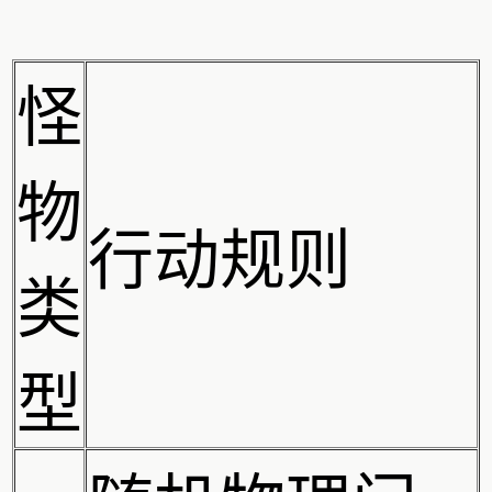
怪
物
行动规则
类
型