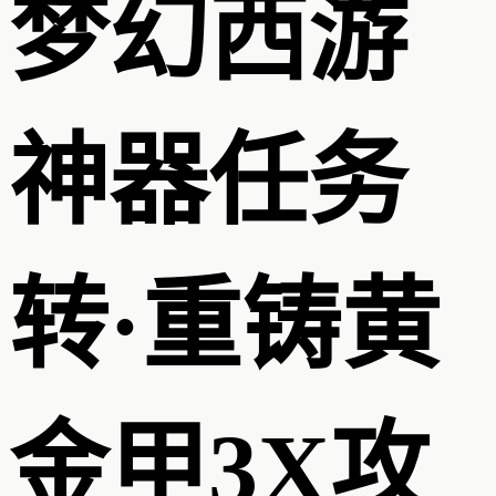
梦幻西游
神器任务
转·重铸黄
金甲3X攻