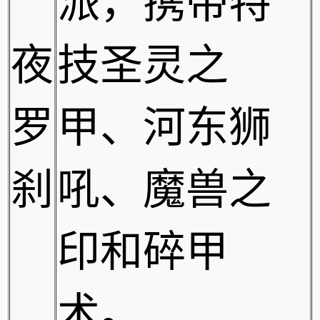
派，携带特
夜
技圣灵之
罗
甲、河东狮
刹
吼、魔兽之
印和碎甲
术。