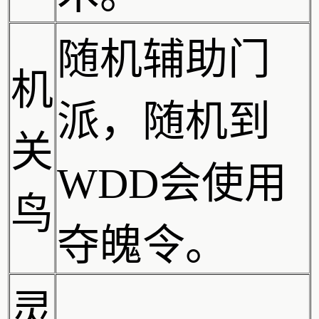
随机辅助门
机
派，随机到
关
WDD会使用
鸟
夺魄令。
灵