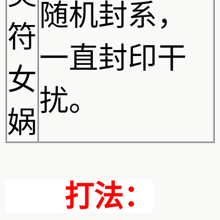
随机封系，
符
一直封印干
女
扰。
娲
打法：