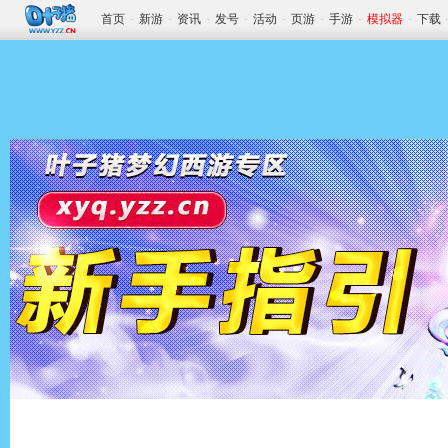
首页
-
新游
-
资讯
-
发号
-
活动
-
页游
-
手游
-
模拟器
-
下载
www.yzz.cn