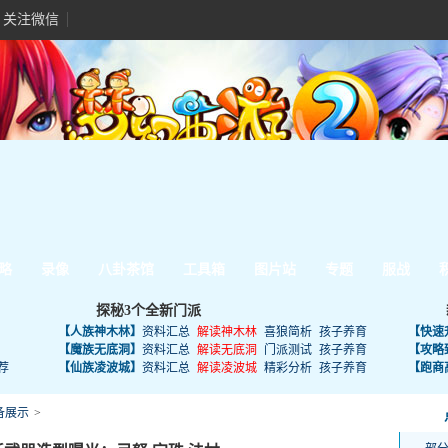
关注微信
略
录像
八卦茶馆
工具箱
图片站
专题
服战
探秘3个全新门派
【人族神木林】
资料汇总
解读神木林
喜狼简析
孩子养育
【快速
【魔族无底洞】
资料汇总
解读无底洞
门派测试
孩子养育
【攻略
荐
【仙族凌波城】
资料汇总
解读凌波城
精彩分析
孩子养育
【跑商
备展示
>