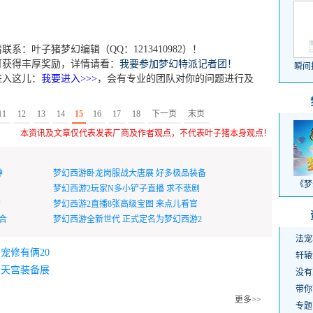
：叶子猪梦幻编辑（QQ：1213410982）！
可获得丰厚奖励，详情请看：
我要参加梦幻特派记者团！
瞬间
进入这儿：
我要进入>>>
，会有专业的团队对你的问题进行及
11
12
13
14
15
16
17
18
下一页
末页
本资讯及文章仅代表发表厂商及作者观点，不代表叶子猪本身观点！
神
梦幻西游卧龙岗服战大唐展 好多极品装备
《梦
梦幻西游2玩家N多小铲子直播 求不悲剧
的
梦幻西游2直播8张高级宝图 来点儿看官
合
梦幻西游全新世代 正式定名为梦幻西游2
法宠
宠修有俩20
轩辕
唐天宫装备展
没有
带你
更多>>
专题