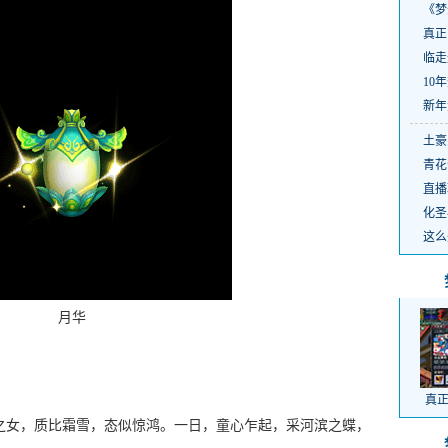
《梦
真正
临走
10
新年
土豪
青花
直播
化圣
这么
月华
真正
女，质比霜雪，态似惊鸿。一日，童心乍起，采河滨之蝶，