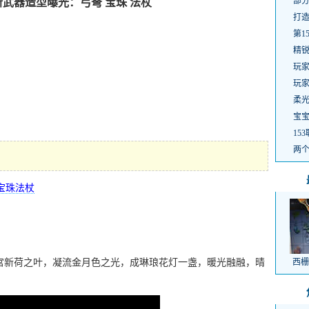
部分
武器造型曝光：弓弩 宝珠 法杖
光
打造
吗
第1
来
精
玩
武神坛
娱乐站
录像站
玩家
了
柔光
宝
15
两
宝珠法杖
新荷之叶，凝流金月色之光，成琳琅花灯一盏，暖光融融，晴
西栅