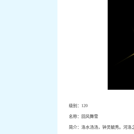
级别：120
名称：回风舞雪
简介：洛水汤汤，钟灵毓秀。河洛之