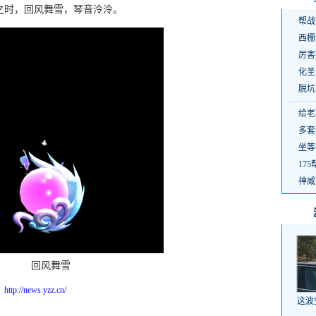
时，回风舞雪，琴音泠泠。
帮战
西栅
厉害
化圣
脱坑
给老
多套
坐等
17
神威
回风舞雪
：
http://news.yzz.cn/
这波