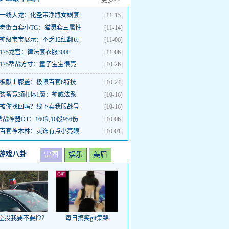
更多>>
一线大龙：化圣带净瓶女娲套
[11-15]
老街百套小TG：猫灵套三属性
[11-14]
神级宝宝展示：不乏12红翻页
[11-06]
175龙宫：律法套衣服300F
[11-06]
175帮战方寸：童子宝宝很亮
[10-26]
板献上膝盖：极限百套6特技
[10-24]
装备竟3耐1体1魔：神威法系
[10-16]
被你找回吗？线下卖我服战号
[10-16]
5帮战神器DT：160剑10段956伤
[10-06]
百套神木林：灵饰有点小亮眼
[10-01]
游戏八卦
雷图
娱乐
美眉
空投我要不要捡？
每日搞笑gif集锦
DNF野团反被喷咸鱼
《海贼