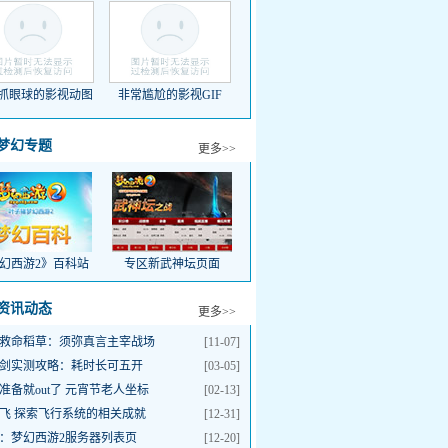
抓眼球的影视动图
非常尴尬的影视GIF
DNF冷门职业心路历程
甚平加
梦幻专题
更多>>
幻西游2》百科站
专区新武神坛页面
资讯动态
更多>>
救命稻草：须弥真言主宰战场
[11-07]
剑实测攻略：耗时长可五开
[03-05]
准备就out了 元宵节老人坐标
[02-13]
飞 探索飞行系统的相关成就
[12-31]
：梦幻西游2服务器列表页
[12-20]