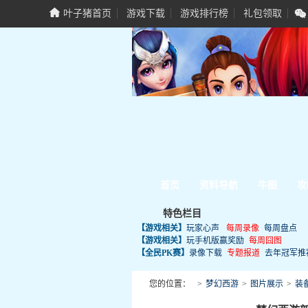
叶子猪首页
游戏下载
游戏排行榜
礼包领取
首页
资料导航
牛图
攻
特色栏目
【游戏相关】
玩家心声
每周录像
每周盘点
【游戏相关】
玩手机版赢奖励
每周囧图
【全民PK赛】
录像下载
专题报道
去年冠军推
您的位置：
>
梦幻西游
>
图片展示
>
装