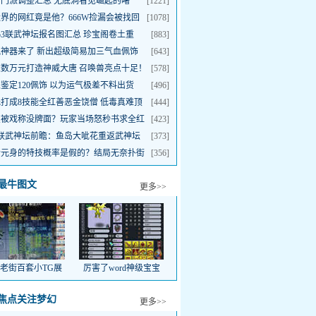
门派调整汇总 无底洞看见崛起的曙
[1221]
？
界的网红竟是他？666W捡漏会被找回
[1078]
进入论坛
？
53联武神坛报名图汇总 珍宝阁卷土重
[883]
！
锐神器来了 新出超级简易加三气血佩饰
[643]
家数万元打造神威大唐 召唤兽亮点十足！
[578]
鉴定120佩饰 以为运气极差不料出货
[496]
！
打成8技能全红善恶金饶僧 低毒真难顶
[444]
宝被戏称没牌面？玩家当场怒秒书求全红
[423]
3联武神坛前瞻：鱼岛大呲花重返武神坛
[373]
个元身的特技概率是假的？结局无奈扑街
[356]
最牛图文
更多>>
老街百套小TG展
厉害了word神级宝宝
展
焦点关注梦幻
更多>>