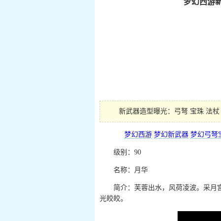
梦幻西游新
工具箱
图片站
视频站
新武器造型曝光：弓弩 宝珠 法杖
梦幻西游
梦幻新武器
梦幻弓弩
级别：90
名称：月华
简介：芙蓉出水，风荷凌波。采月宫
光皎皎。