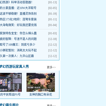
幻西游》科举活动答题器！
[01-13]
的土豪直播：近10W大洋取号
[02-05]
这波不够稳健！直播灵饰告别
[01-19]
年热区175化3地府：连弩车套装
[01-11]
大海龟微笑：好玩我还要充钱
[01-04]
家族特色宝宝：你怎么辣么蠢
[01-03]
瓷的智障：号渣不是人的问题
[12-18]
取号了109魔王：到底亏多少
[12-12]
小狮驼暂别：消耗太大玩不起
[12-12]
久第一次撕人：九华山区霸
[12-12]
梦幻西游玩家真人秀
更多>>
的平民帮战PS号
女神的胸口有朵花
展
梦幻最牛图片