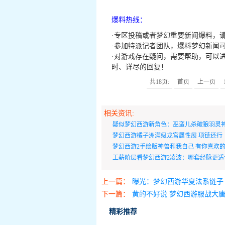
爆料热线：
·
专区投稿或者梦幻重要新闻爆料，请联系
·
参加特派记者团队，爆料梦幻新闻
·
对游戏存在疑问，需要帮助，可以
时、详尽的回复！
共18页:
首页
上一页
相关资讯:
疑似梦幻西游新角色：巫蛮儿杀破狼羽灵
梦幻西游橘子洲满级龙宫属性展 项链还行
梦幻西游2手绘版神兽和我自己 有你喜欢
工薪阶层看梦幻西游2凌波：哪套经脉更适
上传录像
上一篇：
曝光：梦幻西游华夏法系链子 
下一篇：
黄的不好说 梦幻西游服战大
精彩推荐