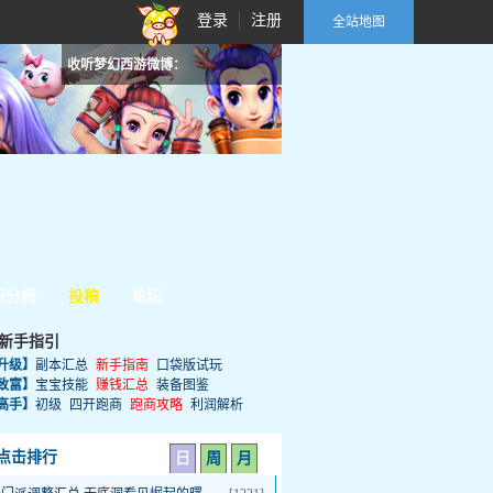
登录
注册
全站地图
收听梦幻西游微博：
积分榜
投稿
论坛
新手指引
升级】
副本汇总
新手指南
口袋版试玩
致富】
宝宝技能
赚钱汇总
装备图鉴
高手】
初级
四开跑商
跑商攻略
利润解析
点击排行
日
周
月