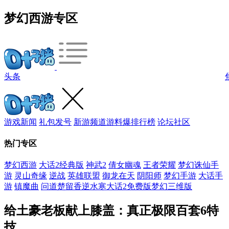
梦幻西游专区
头条
游戏新闻
礼包发号
新游频道
游料爆
排行榜
论坛社区
热门专区
梦幻西游
大话2经典版
神武2
倩女幽魂
王者荣耀
梦幻诛仙手
游
灵山奇缘
逆战
英雄联盟
御龙在天
阴阳师
梦幻手游
大话手
游
镇魔曲
问道
楚留香
逆水寒
大话2免费版
梦幻三维版
给土豪老板献上膝盖：真正极限百套6特
技