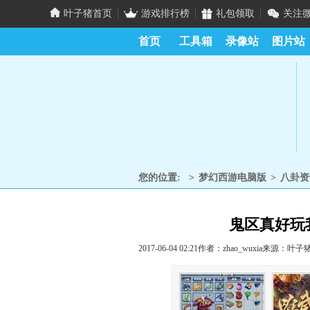
叶子猪首页
游戏排行榜
礼包领取
关注
首页
工具箱
录像站
图片站
您的位置:
>
梦幻西游电脑版
>
八卦资
鬼区真好玩
2017-06-04 02:21
作者：zhao_wuxia
来源：叶子