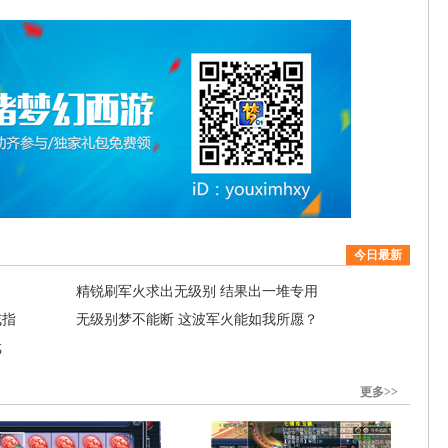
今日最新
？
精锐刷军火求出无级别 结果出一堆专用
戒指
无级别梦不能断 这波军火能如我所愿？
戏
更多>>