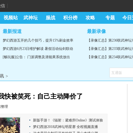
微信
视频站
武神坛
服战
积分榜
攻略
专题
今日
最新报道
最新录像
梦幻西游五开的几个技巧，提升15%刷金效率
【录像汇总】第236联武神
梦幻西游6月23日维护解读 暑假活动仙剑联动
【录像汇总】第235联武神
[畅玩服]公告： 门派调整及潜能果系统放出
【录像汇总】第234联武神
讯
>
我快被笑死：自己主动降价了
猪整理