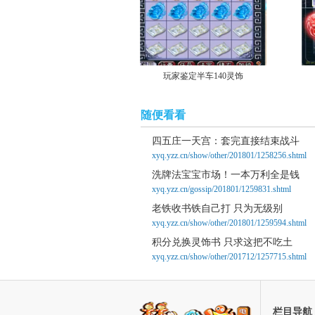
玩家鉴定半车140灵饰
随便看看
四五庄一天宫：套完直接结束战斗
xyq.yzz.cn/show/other/201801/1258256.shtml
洗牌法宝宝市场！一本万利全是钱
xyq.yzz.cn/gossip/201801/1259831.shtml
老铁收书铁自己打 只为无级别
xyq.yzz.cn/show/other/201801/1259594.shtml
积分兑换灵饰书 只求这把不吃土
xyq.yzz.cn/show/other/201712/1257715.shtml
栏目导航