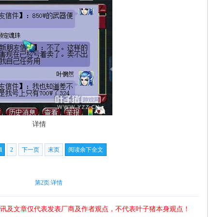
详情
1
2
下一页
末页
阅读余下全文
第2页:详情
讯及文章仅代表发表厂商及作者观点，不代表叶子猪本身观点！