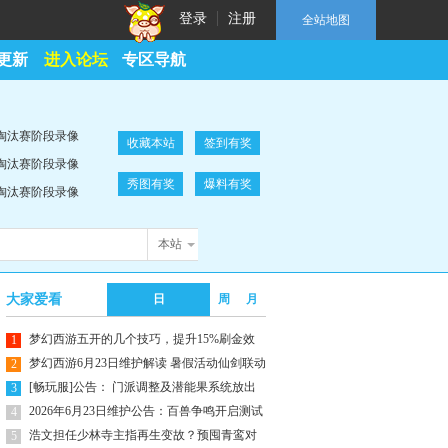
登录
注册
全站地图
更新
进入论坛
专区导航
坛淘汰赛阶段录像
收藏本站
签到有奖
坛淘汰赛阶段录像
秀图有奖
爆料有奖
坛淘汰赛阶段录像
本站
大家爱看
日
周
月
梦幻西游五开的几个技巧，提升15%刷金效
1
率
梦幻西游6月23日维护解读 暑假活动仙剑联动
2
[畅玩服]公告： 门派调整及潜能果系统放出
3
2026年6月23日维护公告：百兽争鸣开启测试
4
浩文担任少林寺主指再生变故？预囤青鸾对
5