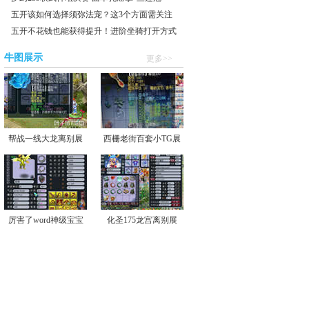
五开该如何选择须弥法宠？这3个方面需关注
五开不花钱也能获得提升！进阶坐骑打开方式
牛图展示
更多>>
帮战一线大龙离别展
西栅老街百套小TG展
厉害了word神级宝宝
化圣175龙宫离别展
展