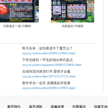
玩家鉴定一波120佩饰
玩家鉴定130项链
祭天合体：这结果是中了魔咒么？
xyq.yzz.cn/show/other/201801/1259833.shtml
千伤无级别！罕见的顶尖神兵盘点
xyq.yzz.cn/show/equipment/201801/1258042.shtml
合须弥混沌兽加打书 爱拼才会赢
xyq.yzz.cn/show/other/201712/1257722.shtml
新年求当一会托 直播炼妖求逆袭
xyq.yzz.cn/show/other/201801/1259953.shtml
新手指引
高手进阶
录像欣赏
牛图展示
玩家互动