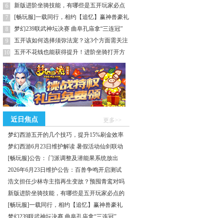
吗
新版进阶坐骑技能，有哪些是五开玩家必点
6
的
[畅玩服]一载同行，相约【追忆】赢神兽豪礼
7
梦幻239联武神坛决赛 曲阜孔庙拿“三连冠”
8
五开该如何选择须弥法宠？这3个方面需关注
9
五开不花钱也能获得提升！进阶坐骑打开方
10
式
近日焦点
更多>>
梦幻西游五开的几个技巧，提升15%刷金效率
梦幻西游6月23日维护解读 暑假活动仙剑联动
[畅玩服]公告： 门派调整及潜能果系统放出
2026年6月23日维护公告：百兽争鸣开启测试
浩文担任少林寺主指再生变故？预囤青鸾对吗
新版进阶坐骑技能，有哪些是五开玩家必点的
[畅玩服]一载同行，相约【追忆】赢神兽豪礼
梦幻239联武神坛决赛 曲阜孔庙拿“三连冠”