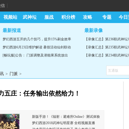
微信
视频站
武神坛
服战
积分榜
攻略
专题
今日
最新报道
最新录像
梦幻西游五开的几个技巧，提升15%刷金效率
【录像汇总】第236联武神
梦幻西游6月23日维护解读 暑假活动仙剑联动
【录像汇总】第235联武神
[畅玩服]公告： 门派调整及潜能果系统放出
【录像汇总】第234联武神
讯
>
门派
>
力五庄：任务输出依然给力！