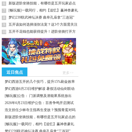
吗
新版进阶坐骑技能，有哪些是五开玩家必点
6
的
[畅玩服]一载同行，相约【追忆】赢神兽豪礼
7
梦幻239联武神坛决赛 曲阜孔庙拿“三连冠”
8
五开该如何选择须弥法宠？这3个方面需关注
9
五开不花钱也能获得提升！进阶坐骑打开方
10
式
近日焦点
更多>>
梦幻西游五开的几个技巧，提升15%刷金效率
梦幻西游6月23日维护解读 暑假活动仙剑联动
[畅玩服]公告： 门派调整及潜能果系统放出
2026年6月23日维护公告：百兽争鸣开启测试
浩文担任少林寺主指再生变故？预囤青鸾对吗
新版进阶坐骑技能，有哪些是五开玩家必点的
[畅玩服]一载同行，相约【追忆】赢神兽豪礼
梦幻239联武神坛决赛 曲阜孔庙拿“三连冠”