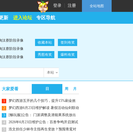
登录
注册
全站地图
更新
进入论坛
专区导航
坛淘汰赛阶段录像
收藏本站
签到有奖
坛淘汰赛阶段录像
秀图有奖
爆料有奖
坛淘汰赛阶段录像
本站
大家爱看
日
周
月
梦幻西游五开的几个技巧，提升15%刷金效
1
率
梦幻西游6月23日维护解读 暑假活动仙剑联动
2
[畅玩服]公告： 门派调整及潜能果系统放出
3
2026年6月23日维护公告：百兽争鸣开启测试
4
浩文担任少林寺主指再生变故？预囤青鸾对
5