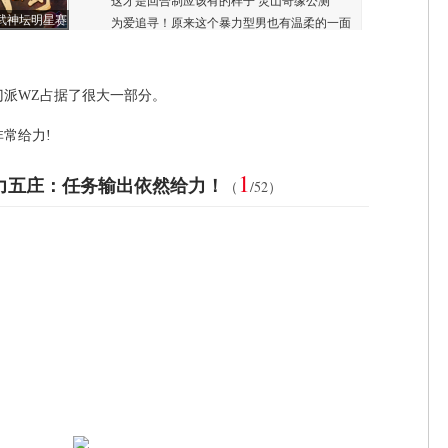
派WZ占据了很大一部分。
常给力!
1
力五庄：任务输出依然给力！
（
/52）