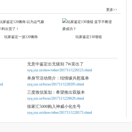
更多>>
玩家鉴定一波120佩饰
玩家鉴定130项链
无意中鉴定出无级别 7W卖出了
xyq.yzz.cn/show/other/201711/1226123.shtml
单身节活动简介：结情缘共慰孤单
ml
xyq.yzz.cn/focus/201711/1228295.shtml
三度致信策划：希望推出双版本
xyq.yzz.cn/focus/201711/1229629.shtml
徐家汇5000购入神威小化生号
xyq.yzz.cn/show/other/201711/1228173.shtml