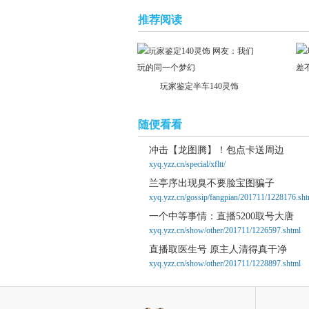
推荐阅读
玩家鉴定半车140灵饰
随便看看
冲击【龙图腾】！包点卡送周边
xyq.yzz.cn/special/xfltt/
兰亭序出现臭不要脸宝图骗子
xyq.yzz.cn/gossip/fangpian/201711/1228176.sht
一个中等事情：直播5200取号大唐
xyq.yzz.cn/show/other/201711/1226597.shtml
直播取医生号 原主人清得真干净
xyq.yzz.cn/show/other/201711/1228897.shtml