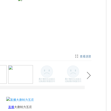
查看原图
|
直播
大唐转力五庄