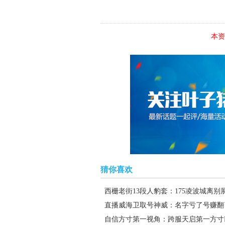
本资
猜你喜欢
西栅老街13段人豹套：175凌波城离别
直播威海卫取号神威：名字亏了号赚翻
自信方寸第一视角：跨服天启第一方寸