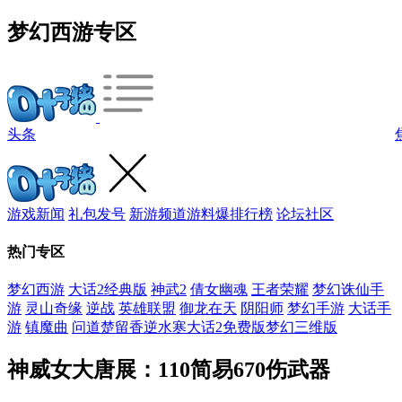
梦幻西游专区
头条
游戏新闻
礼包发号
新游频道
游料爆
排行榜
论坛社区
热门专区
梦幻西游
大话2经典版
神武2
倩女幽魂
王者荣耀
梦幻诛仙手
游
灵山奇缘
逆战
英雄联盟
御龙在天
阴阳师
梦幻手游
大话手
游
镇魔曲
问道
楚留香
逆水寒
大话2免费版
梦幻三维版
神威女大唐展：110简易670伤武器